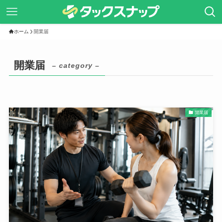
ホーム
開業届
開業届
– category –
開業届