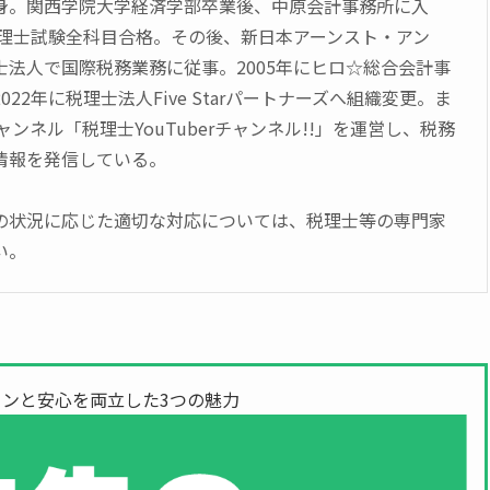
身。関西学院大学経済学部卒業後、中原会計事務所に入
に税理士試験全科目合格。その後、新日本アーンスト・アン
士法人で国際税務業務に従事。2005年にヒロ☆総合会計事
22年に税理士法人Five Starパートナーズへ組織変更。ま
チャンネル「税理士YouTuberチャンネル!!」を運営し、税務
情報を発信している。
の状況に応じた適切な対応については、税理士等の専門家
い。
ンと安心を両立した3つの魅力