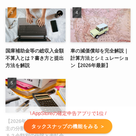
国庫補助金等の総収入金額
車の減価償却を完全解説｜
不算入とは？書き方と提出
計算方法とシミュレーショ
方法を解説
ン【2026年最新】
\ AppStoreの確定申告アプリで1位 /
【2026年最新版】個人事業
タックスナップの機能をみる ＞
主の分割払いは経費にでき
る？金額別の仕訳と未払金