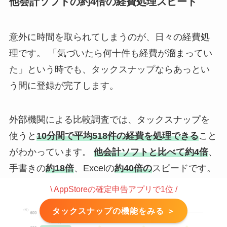
他会計ソフトの約4倍の経費処理スピード
意外に時間を取られてしまうのが、日々の経費処
理です。 「気づいたら何十件も経費が溜まってい
た」という時でも、タックスナップならあっとい
う間に登録が完了します。
外部機関による比較調査では、タックスナップを
使うと
10分間で平均518件の経費を処理できる
こと
がわかっています。
他会計ソフトと比べて約4倍
、
手書きの
約18倍
、Excelの
約40倍の
スピードです。
\ AppStoreの確定申告アプリで1位 /
タックスナップの機能をみる ＞