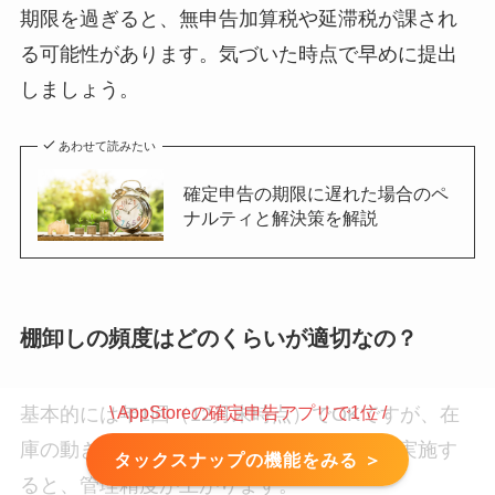
期限を過ぎると、無申告加算税や延滞税が課され
る可能性があります。気づいた時点で早めに提出
しましょう。
あわせて読みたい
確定申告の期限に遅れた場合のペ
ナルティと解決策を解説
棚卸しの頻度はどのくらいが適切なの？
\ AppStoreの確定申告アプリで1位 /
基本的には年1回（12月末時点）でOKですが、在
庫の動きが多い人は四半期ごとや毎月末に実施す
タックスナップの機能をみる ＞
ると、管理精度が上がります。