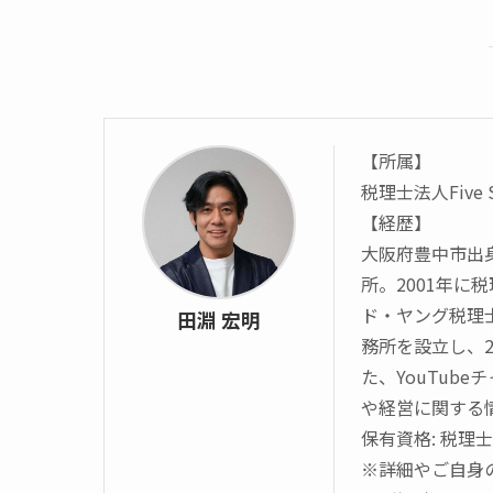
【所属】
税理士法人Five
【経歴】
大阪府豊中市出
所。2001年
ド・ヤング税理
田淵 宏明
務所を設立し、20
た、YouTube
や経営に関する
保有資格: 税理士
※詳細やご自身