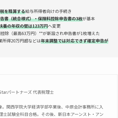
税を精算する
給与所得者向けの手続き
告書（統合様式）・保険料控除申告書の3枚
が基本
扶養の年収の壁は123万円
へ変更
別控除（最高63万円）**が新設され申告書が1枚増えた
業所得20万円超などは
年末調整では対応できず確定申告が
 Starパートナーズ 代表税理士
身。関西学院大学経済学部卒業後、中原会計事務所に入
に税理士試験全科目合格。その後、新日本アーンスト・アン