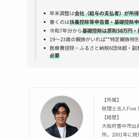
年末調整は
会社（給与の支払者）が所得
書くのは
扶養控除等申告書・基礎控除申
令和7年分から
基礎控除は原則58万円・
19〜23歳の親族がいれば**特定親族特
医療費控除・ふるさと納税6団体超・副
必要
【所属】
税理士法人Five
【経歴】
大阪府豊中市出
所。2001年