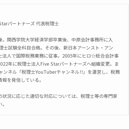
 Starパートナーズ 代表税理士
身。関西学院大学経済学部卒業後、中原会計事務所に入
に税理士試験全科目合格。その後、新日本アーンスト・アン
士法人で国際税務業務に従事。2005年にヒロ☆総合会計事
22年に税理士法人Five Starパートナーズへ組織変更。ま
チャンネル「税理士YouTuberチャンネル!!」を運営し、税務
情報を発信している。
の状況に応じた適切な対応については、税理士等の専門家
い。