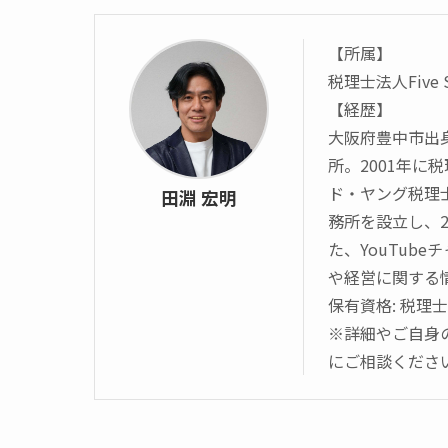
【所属】
税理士法人Five
【経歴】
大阪府豊中市出
所。2001年
ド・ヤング税理
田淵 宏明
務所を設立し、20
た、YouTube
や経営に関する
保有資格: 税理士
※詳細やご自身
にご相談くださ