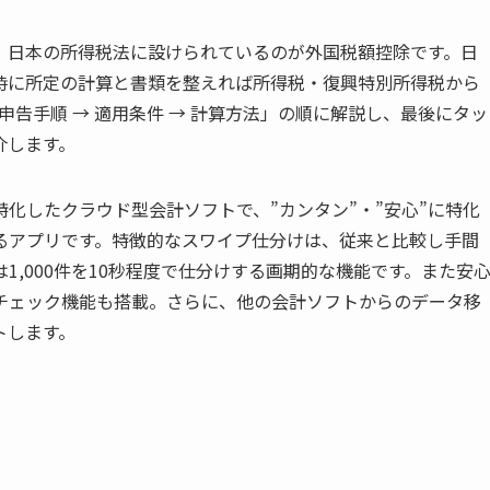
、日本の所得税法に設けられているのが外国税額控除です。日
時に所定の計算と書類を整えれば所得税・復興特別所得税から
申告手順 → 適用条件 → 計算方法」の順に解説し、最後にタッ
介します。
化したクラウド型会計ソフトで、”カンタン”・”安心”に特化
るアプリです。特徴的なスワイプ仕分けは、従来と比較し手間
は1,000件を10秒程度で仕分けする画期的な機能です。また安
チェック機能も搭載。さらに、他の会計ソフトからのデータ移
トします。