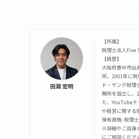
【所属】
税理士法人Five
【経歴】
大阪府豊中市出
所。2001年
ド・ヤング税理
田淵 宏明
務所を設立し、20
た、YouTube
や経営に関する
保有資格: 税理士
※詳細やご自身
にご相談くださ