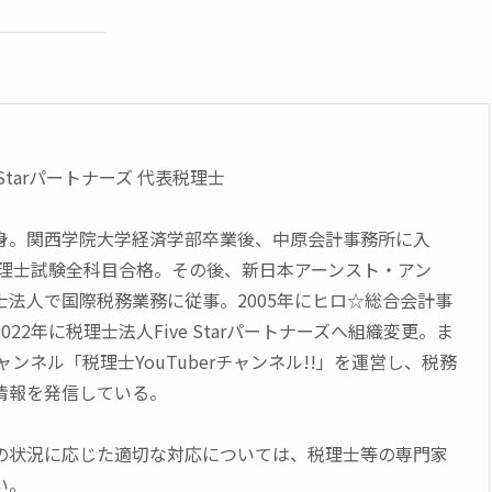
 Starパートナーズ 代表税理士
身。関西学院大学経済学部卒業後、中原会計事務所に入
に税理士試験全科目合格。その後、新日本アーンスト・アン
士法人で国際税務業務に従事。2005年にヒロ☆総合会計事
22年に税理士法人Five Starパートナーズへ組織変更。ま
チャンネル「税理士YouTuberチャンネル!!」を運営し、税務
情報を発信している。
の状況に応じた適切な対応については、税理士等の専門家
い。