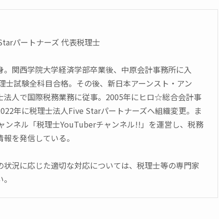
 Starパートナーズ 代表税理士
身。関西学院大学経済学部卒業後、中原会計事務所に入
に税理士試験全科目合格。その後、新日本アーンスト・アン
士法人で国際税務業務に従事。2005年にヒロ☆総合会計事
22年に税理士法人Five Starパートナーズへ組織変更。ま
チャンネル「税理士YouTuberチャンネル!!」を運営し、税務
情報を発信している。
の状況に応じた適切な対応については、税理士等の専門家
い。