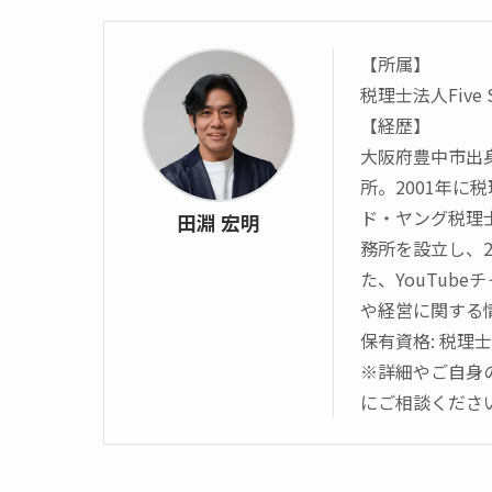
【所属】
税理士法人Five
【経歴】
大阪府豊中市出
所。2001年
ド・ヤング税理
田淵 宏明
務所を設立し、20
た、YouTube
や経営に関する
保有資格: 税理士
※詳細やご自身
にご相談くださ