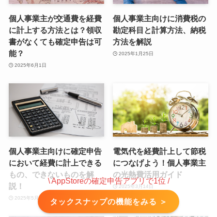
個人事業主が交通費を経費
個人事業主向けに消費税の
に計上する方法とは？領収
勘定科目と計算方法、納税
書がなくても確定申告は可
方法を解説
能？
2025年1月25日
2025年6月1日
個人事業主向けに確定申告
電気代を経費計上して節税
において経費に計上できる
につなげよう！個人事業主
もの、できないものを解
の光熱費活用ガイド
\ AppStoreの確定申告アプリで1位 /
説！
2025年3月14日
2025年5月15日
タックスナップの機能をみる ＞